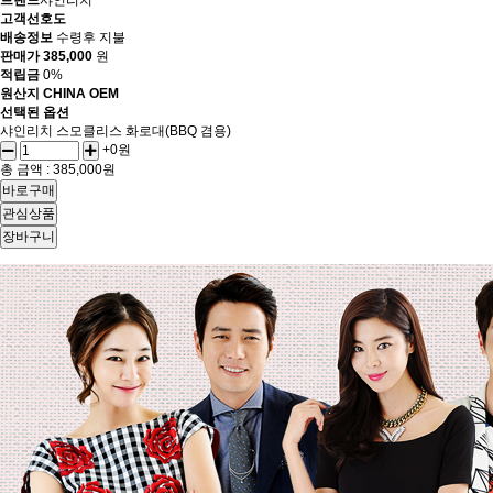
브랜드
샤인리치
고객선호도
배송정보
수령후 지불
판매가
385,000
원
적립금
0%
원산지
CHINA OEM
선택된 옵션
샤인리치 스모클리스 화로대(BBQ 겸용)
+0원
총 금액 :
385,000원
바로구매
관심상품
장바구니