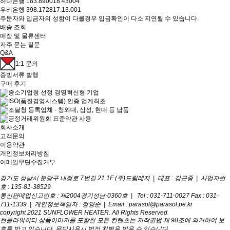
하나은행 183.890018.43004
우리은행 398.172817.13.001
주문자와 입금자의 성함이 다를경우 입금확인이 다소 지연될 수 있습니다.
배송 조회
매장 및 물류센터
자주 묻는 질문
Q&A
1:1 문의
증빙서류 발행
구매 후기
중소기업청 선정 경영혁신형 기업
ISO(품질경영시스템) 인증 업계최초
조달청 등록업체 - 청와대, 삼성, 현대 등 납품
공정거래위원회 표준약관 사용
회사소개
고객문의
이용약관
개인정보처리방침
이메일무단수집거부
경기도 성남시 분당구 내정로 7번길 21 1F (주)드림레저 |
대표 : 강근중
|
사업자번
호 : 135-81-38529
통신판매업신고번호 : 제2004경기성남-0360호
|
Tel : 031-711-0027
Fax : 031-
711-1339
|
개인정보책임자 : 정양순
|
Email : parasol@parasol.pe.kr
copyright 2021 SUNFLOWER HEATER. All Rights Reserved.
썬플라워히터 상품이미지를 포함한 모든 컨텐츠는 저작권법 제 98조에 의거하여 보
호를 받고 있습니다. 무단사용시 법적 처벌을 받을 수 있습니다.