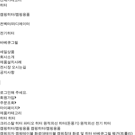
전체카테고리
히터
캠핑히터/캠핑용품
컨벡터/라디에이터
전기히터
바베큐그릴
세일상품
회사소개
제품설치사례
전시장 오시는길
공지사항
로그인해 주세요.
회원가입
주문조회
마이페이지
제품카테고리
히터
히터
크리스탈 히터
파티오 히터
원적외선 히터(돈풍기)
원적외선 전기 히터
캠핑히터/캠핑용품
캠핑히터/캠핑용품
캠핑의자
캠핑테이블
화로대테이블
캠핑침대
화로 및 히터
바베큐그릴
웨건(트롤리)