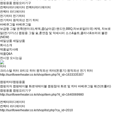
캠핑용품
캠핑요리기구
컨벡터/라디에이터
컨벡터/라디에이터
컨벡터
라디에이터
전기히터
전기히터
전기히터
원적외선 전기 히터
바베큐그릴
바베큐그릴
보급형 그릴
덴쿡(덴마크),케덱,콥(남아공)
랜드만,BBQ,차브로일(미국)
케덱, 차브로
일(전기/가스)
캠핑용 그릴
숯,훈연칩 및 악세사리
소스&솔트,클리너&브러쉬
불판
(NEW)
세일상품
세일상품
회사소개
제품설치사례
제품Q&A
전시장 오시는길
히터
크리스탈 히터
파티오 히터
원적외선 히터(돈풍기)
원적외선 전기 히터
http://sunflowerheater.co.kr/shop/item.php?it_id=1633335307
캠핑히터/캠핑용품
캠핑의자
캠핑테이블
화로대테이블
캠핑침대
화로 및 히터
바베큐그릴
웨건(트롤리)
캠핑용품
캠핑요리기구
http://sunflowerheater.co.kr/shop/item.php?it_id=1640069980
컨벡터/라디에이터
컨벡터
라디에이터
http://sunflowerheater.co.kr/shop/list.php?ca_id=2010