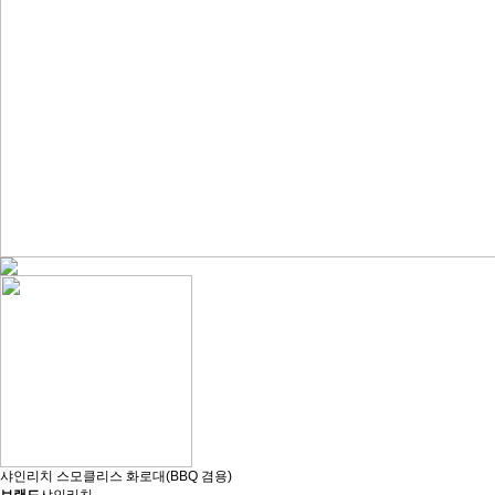
샤인리치 스모클리스 화로대(BBQ 겸용)