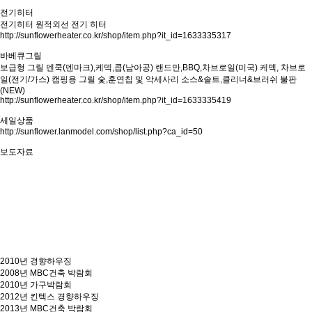
전기히터
전기히터
원적외선 전기 히터
http://sunflowerheater.co.kr/shop/item.php?it_id=1633335317
바베큐그릴
보급형 그릴
덴쿡(덴마크),케덱,콥(남아공)
랜드만,BBQ,차브로일(미국)
케덱, 차브로
일(전기/가스)
캠핑용 그릴
숯,훈연칩 및 악세사리
소스&솔트,클리너&브러쉬
불판
(NEW)
http://sunflowerheater.co.kr/shop/item.php?it_id=1633335419
세일상품
http://sunflower.lanmodel.com/shop/list.php?ca_id=50
보도자료
2010년 경향하우징
2008년 MBC건축 박람회
2010년 가구박람회
2012년 킨텍스 경향하우징
2013년 MBC건축 박람회