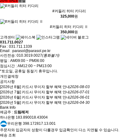
20% SALE
품절
#커들리 히터 키다리
325,000
원
#커들리 히터 키다리 Ⅱ
350,000
원
고객센터
031.711.0027
Fax : 031.711.1339
Email : parasol@parasol.pe.kr
사진전송: 010.3019.0027
(통화불가)
평일 : AM09:00 ~ PM06:00
점심시간 : AM12:00 ~ PM13:00
*토요일, 공휴일 동절기 휴무입니다.
개인결제창
공지사항
[2026년 8월] 카드사 무이자 할부 혜택 안내
2026-08-03
[2026년 7월] 카드사 무이자 할부 혜택 안내
2026-07-01
[2026년 6월] 카드사 무이자 할부 혜택 안내
2026-06-01
[2026년 5월] 카드사 무이자 할부 혜택 안내
2026-04-30
Bank Info
예금주 :
드림레저
하나은행 183.890018.43004
우리은행 398.172817.13.001
주문자와 입금자의 성함이 다를경우 입금확인이 다소 지연될 수 있습니다.
배송 조회