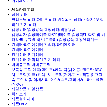
마이페이지
제품카테고리
히터
히터
크리스탈 히터
파티오 히터
원적외선 히터(돈풍기)
원적
외선 전기 히터
캠핑히터/캠핑용품
캠핑히터/캠핑용품
캠핑의자
캠핑테이블
화로대테이블
캠핑침대
화로 및 히
터
바베큐그릴
웨건(트롤리)
캠핑용품
캠핑요리기구
컨벡터/라디에이터
컨벡터/라디에이터
컨벡터
라디에이터
전기히터
전기히터
전기히터
원적외선 전기 히터
바베큐그릴
바베큐그릴
보급형 그릴
덴쿡(덴마크),케덱,콥(남아공)
랜드만,BBQ,
차브로일(미국)
케덱, 차브로일(전기/가스)
캠핑용 그릴
숯,훈연칩 및 악세사리
소스&솔트,클리너&브러쉬
불판
(NEW)
세일상품
세일상품
회사소개
제품설치사례
제품Q&A