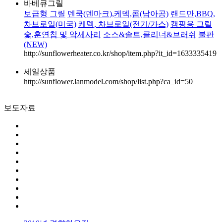
바베큐그릴
보급형 그릴
덴쿡(덴마크),케덱,콥(남아공)
랜드만,BBQ,
차브로일(미국)
케덱, 차브로일(전기/가스)
캠핑용 그릴
숯,훈연칩 및 악세사리
소스&솔트,클리너&브러쉬
불판
(NEW)
http://sunflowerheater.co.kr/shop/item.php?it_id=1633335419
세일상품
http://sunflower.lanmodel.com/shop/list.php?ca_id=50
보도자료