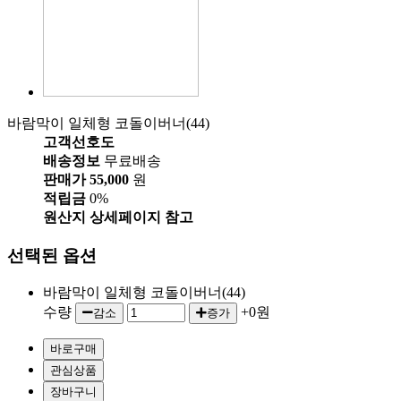
바람막이 일체형 코돌이버너(44)
고객선호도
배송정보
무료배송
판매가
55,000
원
적립금
0%
원산지
상세페이지 참고
선택된 옵션
바람막이 일체형 코돌이버너(44)
수량
+0원
감소
증가
바로구매
관심상품
장바구니