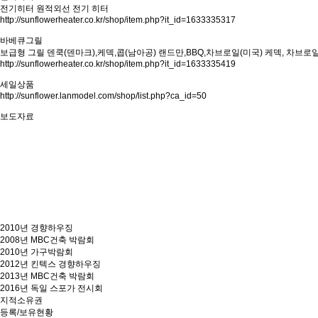
전기히터
원적외선 전기 히터
http://sunflowerheater.co.kr/shop/item.php?it_id=1633335317
바베큐그릴
보급형 그릴
덴쿡(덴마크),케덱,콥(남아공)
랜드만,BBQ,차브로일(미국)
케덱, 차브로일
http://sunflowerheater.co.kr/shop/item.php?it_id=1633335419
세일상품
http://sunflower.lanmodel.com/shop/list.php?ca_id=50
보도자료
2010년 경향하우징
2008년 MBC건축 박람회
2010년 가구박람회
2012년 킨텍스 경향하우징
2013년 MBC건축 박람회
2016년 독일 스포가 전시회
지적소유권
등록/보유현황