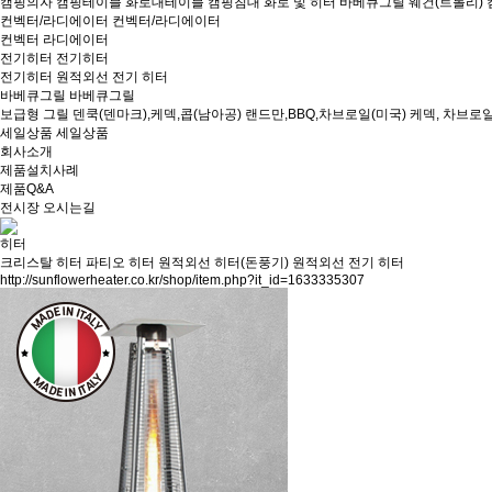
캠핑의자
캠핑테이블
화로대테이블
캠핑침대
화로 및 히터
바베큐그릴
웨건(트롤리)
컨벡터/라디에이터
컨벡터/라디에이터
컨벡터
라디에이터
전기히터
전기히터
전기히터
원적외선 전기 히터
바베큐그릴
바베큐그릴
보급형 그릴
덴쿡(덴마크),케덱,콥(남아공)
랜드만,BBQ,차브로일(미국)
케덱, 차브로일
세일상품
세일상품
회사소개
제품설치사례
제품Q&A
전시장 오시는길
히터
크리스탈 히터
파티오 히터
원적외선 히터(돈풍기)
원적외선 전기 히터
http://sunflowerheater.co.kr/shop/item.php?it_id=1633335307