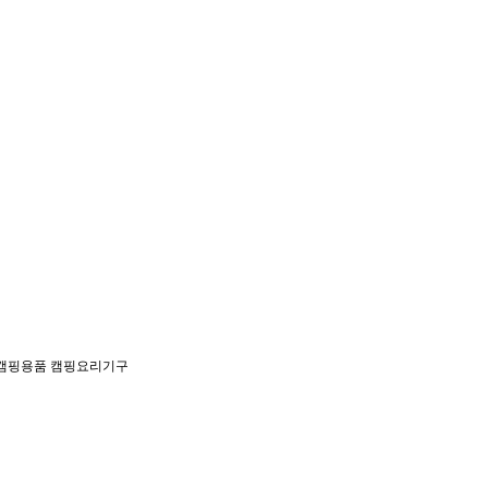
캠핑용품
캠핑요리기구