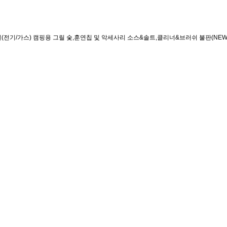
(전기/가스)
캠핑용 그릴
숯,훈연칩 및 악세사리
소스&솔트,클리너&브러쉬
불판(NEW