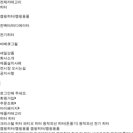
전체카테고리
히터
캠핑히터/캠핑용품
컨벡터/라디에이터
전기히터
바베큐그릴
세일상품
회사소개
제품설치사례
전시장 오시는길
공지사항
로그인해 주세요.
회원가입
주문조회
마이페이지
제품카테고리
히터
히터
크리스탈 히터
파티오 히터
원적외선 히터(돈풍기)
원적외선 전기 히터
캠핑히터/캠핑용품
캠핑히터/캠핑용품