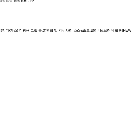
캠핑용품
캠핑요리기구
(전기/가스)
캠핑용 그릴
숯,훈연칩 및 악세사리
소스&솔트,클리너&브러쉬
불판(NEW