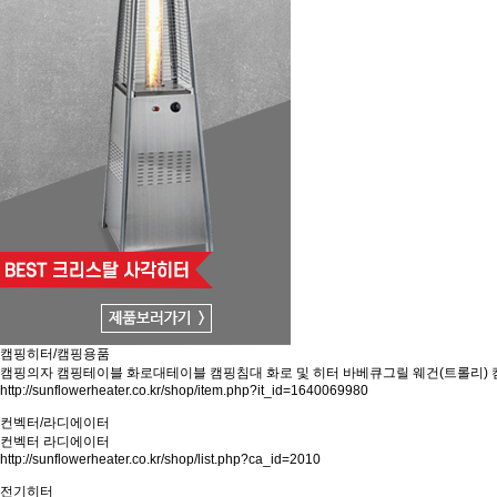
캠핑히터/캠핑용품
캠핑의자
캠핑테이블
화로대테이블
캠핑침대
화로 및 히터
바베큐그릴
웨건(트롤리)
http://sunflowerheater.co.kr/shop/item.php?it_id=1640069980
컨벡터/라디에이터
컨벡터
라디에이터
http://sunflowerheater.co.kr/shop/list.php?ca_id=2010
전기히터