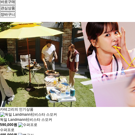
바로구매
관심상품
장바구니
카테고리의 인기상품
독일 Landmann社비스타 스모커
590,000
원
수퍼프로