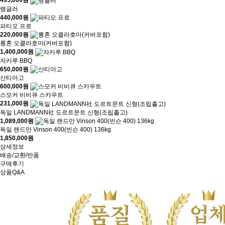
495,000
원
랭글러
440,000
원
파티오 프로
220,000
원
롱혼 오클라호마(커버포함)
1,400,000
원
자카루 BBQ
650,000
원
산티아고
600,000
원
스모커 비비큐 스카우트
231,000
원
독일 LANDMANN社 도르트문트 신형(조립출고)
1,089,000
원
독일 랜드만 Vinson 400(빈슨 400) 136kg
1,850,000
원
상세정보
배송/교환/반품
구매후기
상품Q&A