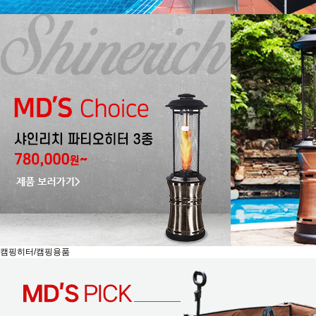
캠핑히터/캠핑용품