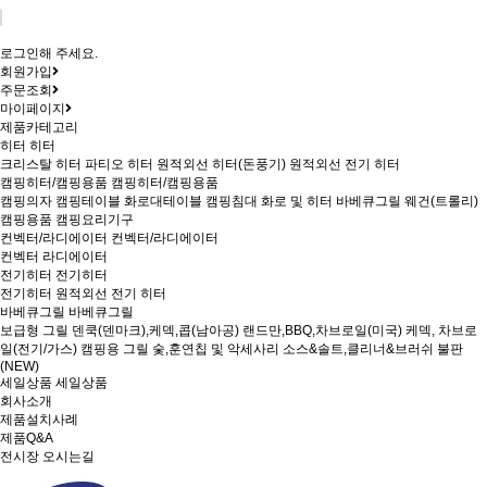
로그인해 주세요.
회원가입
주문조회
마이페이지
제품카테고리
히터
히터
크리스탈 히터
파티오 히터
원적외선 히터(돈풍기)
원적외선 전기 히터
캠핑히터/캠핑용품
캠핑히터/캠핑용품
캠핑의자
캠핑테이블
화로대테이블
캠핑침대
화로 및 히터
바베큐그릴
웨건(트롤리)
캠핑용품
캠핑요리기구
컨벡터/라디에이터
컨벡터/라디에이터
컨벡터
라디에이터
전기히터
전기히터
전기히터
원적외선 전기 히터
바베큐그릴
바베큐그릴
보급형 그릴
덴쿡(덴마크),케덱,콥(남아공)
랜드만,BBQ,차브로일(미국)
케덱, 차브로
일(전기/가스)
캠핑용 그릴
숯,훈연칩 및 악세사리
소스&솔트,클리너&브러쉬
불판
(NEW)
세일상품
세일상품
회사소개
제품설치사례
제품Q&A
전시장 오시는길