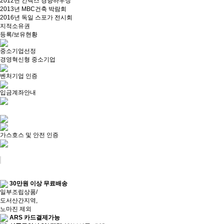
2012년 킨텍스 경향하우징
2013년 MBC건축 박람회
2016년 독일 스포가 전시회
지적소유권
등록/보유현황
중소기업선정
경영혁신형 중소기업
벤처기업 인증
입금계좌안내
가스호스 및 안전 인증
30만원 이상 무료배송
일부조립상품/
도서산간지역,
노마진 제외
ARS 카드결제가능