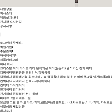
세일상품
회사소개
제품설치사례
전시장 오시는길
공지사항
로그인해 주세요.
회원가입
주문조회
마이페이지
제품카테고리
히터
히터
크리스탈 히터
파티오 히터
원적외선 히터(돈풍기)
원적외선 전기 히터
캠핑히터/캠핑용품
캠핑히터/캠핑용품
캠핑의자
캠핑테이블
화로대테이블
캠핑침대
화로 및 히터
바베큐그릴
웨건(트롤리)
컨벡터/라디에이터
컨벡터/라디에이터
컨벡터
라디에이터
전기히터
전기히터
전기히터
원적외선 전기 히터
바베큐그릴
바베큐그릴
보급형 그릴
덴쿡(덴마크),케덱,콥(남아공)
랜드만,BBQ,차브로일(미국)
케덱, 차브로일
세일상품
세일상품
회사소개