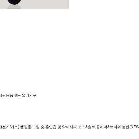
캠핑용품
캠핑요리기구
(전기/가스)
캠핑용 그릴
숯,훈연칩 및 악세사리
소스&솔트,클리너&브러쉬
불판(NEW