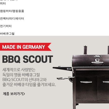
히터
캠핑히터/캠핑용품
컨벡터/라디에이터
전기히터
바베큐그릴