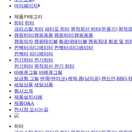
마이페이지
제품카테고리
히터
히터
크리스탈 히터
파티오 히터
원적외선 히터(돈풍기)
원적외
캠핑히터/캠핑용품
캠핑히터/캠핑용품
캠핑의자
캠핑테이블
화로대테이블
캠핑침대
화로 및 히
컨벡터/라디에이터
컨벡터/라디에이터
컨벡터
라디에이터
전기히터
전기히터
전기히터
원적외선 전기 히터
바베큐그릴
바베큐그릴
보급형 그릴
덴쿡(덴마크),케덱,콥(남아공)
랜드만,BBQ,
세일상품
세일상품
회사소개
제품설치사례
제품Q&A
전시장 오시는길
히터