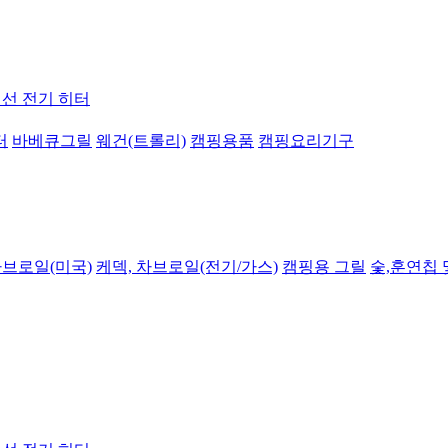
선 전기 히터
터
바베큐그릴
웨건(트롤리)
캠핑용품
캠핑요리기구
차브로일(미국)
케덱, 차브로일(전기/가스)
캠핑용 그릴
숯,훈연칩 