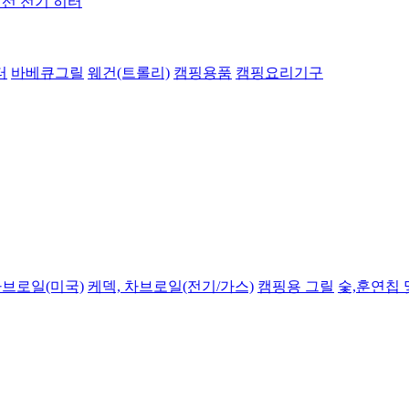
선 전기 히터
터
바베큐그릴
웨건(트롤리)
캠핑용품
캠핑요리기구
차브로일(미국)
케덱, 차브로일(전기/가스)
캠핑용 그릴
숯,훈연칩 