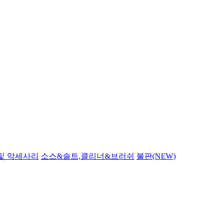
및 악세사리
소스&솔트,클리너&브러쉬
불판(NEW)