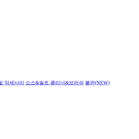
및 악세사리
소스&솔트,클리너&브러쉬
불판(NEW)