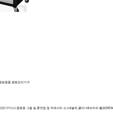
캠핑용품
캠핑요리기구
(전기/가스)
캠핑용 그릴
숯,훈연칩 및 악세사리
소스&솔트,클리너&브러쉬
불판(NEW