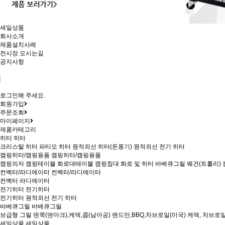
세일상품
회사소개
제품설치사례
전시장 오시는길
공지사항
로그인해 주세요.
회원가입
주문조회
마이페이지
제품카테고리
히터
히터
크리스탈 히터
파티오 히터
원적외선 히터(돈풍기)
원적외선 전기 히터
캠핑히터/캠핑용품
캠핑히터/캠핑용품
캠핑의자
캠핑테이블
화로대테이블
캠핑침대
화로 및 히터
바베큐그릴
웨건(트롤리)
컨벡터/라디에이터
컨벡터/라디에이터
컨벡터
라디에이터
전기히터
전기히터
전기히터
원적외선 전기 히터
바베큐그릴
바베큐그릴
보급형 그릴
덴쿡(덴마크),케덱,콥(남아공)
랜드만,BBQ,차브로일(미국)
케덱, 차브로일
세일상품
세일상품