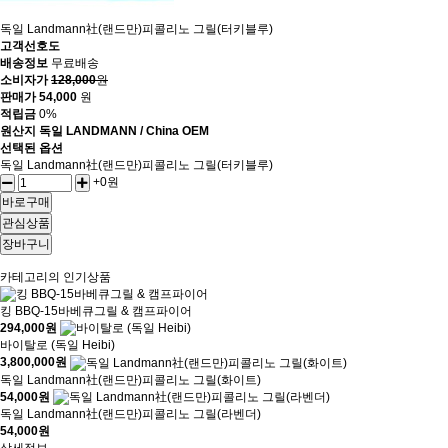
독일 Landmann社(랜드만)피콜리노 그릴(터키블루)
고객선호도
배송정보
무료배송
소비자가
128,000
원
판매가
54,000
원
적립금
0%
원산지
독일 LANDMANN / China OEM
선택된 옵션
독일 Landmann社(랜드만)피콜리노 그릴(터키블루)
+0원
바로구매
관심상품
장바구니
카테고리의 인기상품
킹 BBQ-15바베큐그릴 & 캠프파이어
294,000
원
바이탈로 (독일 Heibi)
3,800,000
원
독일 Landmann社(랜드만)피콜리노 그릴(화이트)
54,000
원
독일 Landmann社(랜드만)피콜리노 그릴(라벤더)
54,000
원
상세정보