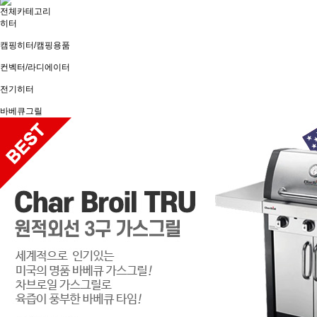
전체카테고리
히터
캠핑히터/캠핑용품
컨벡터/라디에이터
전기히터
바베큐그릴