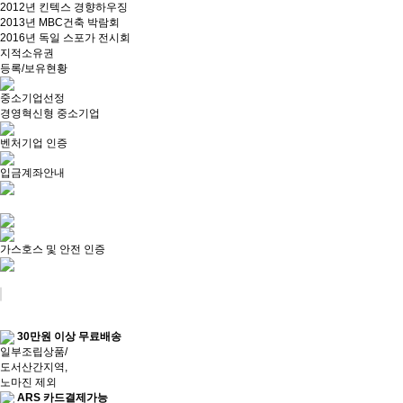
2012년 킨텍스 경향하우징
2013년 MBC건축 박람회
2016년 독일 스포가 전시회
지적소유권
등록/보유현황
중소기업선정
경영혁신형 중소기업
벤처기업 인증
입금계좌안내
가스호스 및 안전 인증
30만원 이상 무료배송
일부조립상품/
도서산간지역,
노마진 제외
ARS 카드결제가능