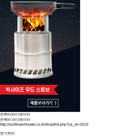
컨벡터/라디에이터
컨벡터
라디에이터
http://sunflowerheater.co.kr/shop/list.php?ca_id=2010
전기히터