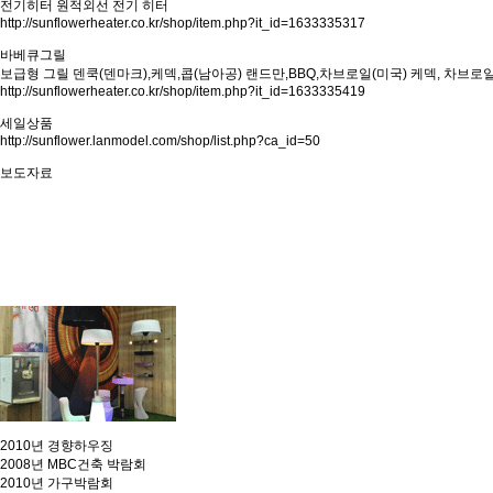
전기히터
원적외선 전기 히터
http://sunflowerheater.co.kr/shop/item.php?it_id=1633335317
바베큐그릴
보급형 그릴
덴쿡(덴마크),케덱,콥(남아공)
랜드만,BBQ,차브로일(미국)
케덱, 차브로일
http://sunflowerheater.co.kr/shop/item.php?it_id=1633335419
세일상품
http://sunflower.lanmodel.com/shop/list.php?ca_id=50
보도자료
2010년 경향하우징
2008년 MBC건축 박람회
2010년 가구박람회