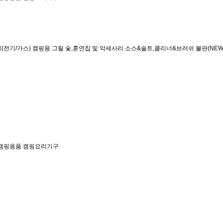
(전기/가스)
캠핑용 그릴
숯,훈연칩 및 악세사리
소스&솔트,클리너&브러쉬
불판(NEW
캠핑용품
캠핑요리기구