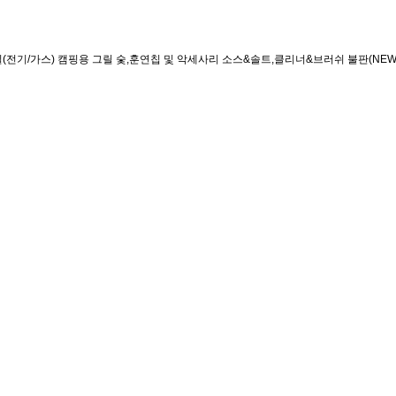
(전기/가스)
캠핑용 그릴
숯,훈연칩 및 악세사리
소스&솔트,클리너&브러쉬
불판(NEW