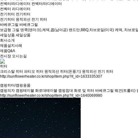
컨벡터/라디에이터
컨벡터/라디에이터
컨벡터
라디에이터
전기히터
전기히터
전기히터
원적외선 전기 히터
바베큐그릴
바베큐그릴
보급형 그릴
덴쿡(덴마크),케덱,콥(남아공)
랜드만,BBQ,차브로일(미국)
케덱, 차브로일
세일상품
세일상품
회사소개
제품설치사례
제품Q&A
전시장 오시는길
히터
크리스탈 히터
파티오 히터
원적외선 히터(돈풍기)
원적외선 전기 히터
http://sunflowerheater.co.kr/shop/item.php?it_id=1633335307
캠핑히터/캠핑용품
캠핑의자
캠핑테이블
화로대테이블
캠핑침대
화로 및 히터
바베큐그릴
웨건(트롤리)
http://sunflowerheater.co.kr/shop/item.php?it_id=1640069980