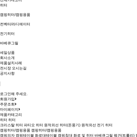
전체카테고리
히터
캠핑히터/캠핑용품
컨벡터/라디에이터
전기히터
바베큐그릴
세일상품
회사소개
제품설치사례
전시장 오시는길
공지사항
로그인해 주세요.
회원가입
주문조회
마이페이지
제품카테고리
히터
히터
크리스탈 히터
파티오 히터
원적외선 히터(돈풍기)
원적외선 전기 히터
캠핑히터/캠핑용품
캠핑히터/캠핑용품
캠핑의자
캠핑테이블
화로대테이블
캠핑침대
화로 및 히터
바베큐그릴
웨건(트롤리)